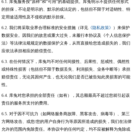
6.1.
库兔服务按“原样”和“可用”的基础提供。库兔明示不提供任何形式
的担保，不论是明示的、默示的或法定的，包括但不限于对适销性、特
定用途适用性及不侵权的默示担保。
6.2.
我们将采取业界合理标准的安全措施（详见
《隐私政策》
）来保护
数据安全。因我们的故意或重大过失，未履行本协议及《个人信息保护
法》等法律法规规定的数据保护义务，从而直接给您造成损失的，我们
应依法承担相应的赔偿责任。
6.3.
在任何情况下，库兔均不对任何间接性、后果性、惩戒性、偶然性
或特殊性损害（包括但不限于数据丢失、利润损失、业务中断等）承担
赔偿责任，无论其因何产生，也无论我们是否已被告知此类损害的可能
性。​​
6.4.
库兔对您承担的全部责任（如有），其总额最高不超过您就引起该
责任的服务所支付的费用。​​
6.5.
对于因不可抗力（如网络服务商故障、黑客攻击、病毒等）、第三
方网络攻击、或您
/
您的用户自身行为等原因所造成的损失，我们在法律
允许的范围内免除责任。
本协议中的任何约定，均不应被解释为免除或