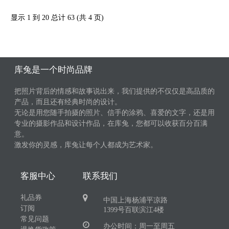
显示 1 到 20 总计 63 (共 4 页)
库兔是一个时尚品牌
把照片背后的情感和故事说出来，我们提供的不仅仅是高品质的
产品，而且还有经典时尚的设计。
无论是用您随手拍摄的照片、信手的涂鸦、喜爱的文字，还是用
专业的摄影作品和设计作品，在库兔，您都可以收获百分百满
意。
激发你的灵感，库兔让每个人都成为艺术家。
客服中心
联系我们
礼品券
中国上海杨浦平凉路
订阅
1399号百联滨江4楼
常见问题
办公时间：周一至周五