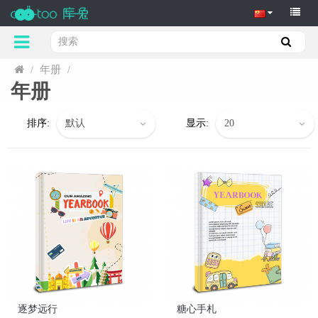
年册
/
/
年册
排序:
显示:
逐梦远行
糖心手札